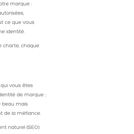
votre marque :
autorisées,
tout ce que vous
e identité.
e charte, chaque
r qui vous êtes
 identité de marque :
e beau mais
 de la méfiance.
ent naturel (SEO)