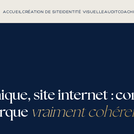
ACCUEIL
CRÉATION DE SITE
IDENTITÉ VISUELLE
AUDIT
COACH
ique, site internet : 
arque
vraiment cohére