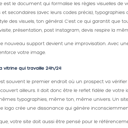
 est le document qui formalise les règles visuelles de 
s et secondaires (avec leurs codes précis), typographies 
 style des visuels, ton général. C'est ce qui garantit que 
isite, présentation, post Instagram, devis respire la mêm
e nouveau support devient une improvisation. Avec un
nforce votre image.
la vitrine qui travaille 24h/24
 est souvent le premier endroit où un prospect va vérifie
ouvert ailleurs. Il doit donc être le reflet fidèle de votre
êmes typographies, même ton, même univers. Un sit
e logo crée une dissonance qui génère inconsciemment
ique, votre site doit aussi être pensé pour le référencem