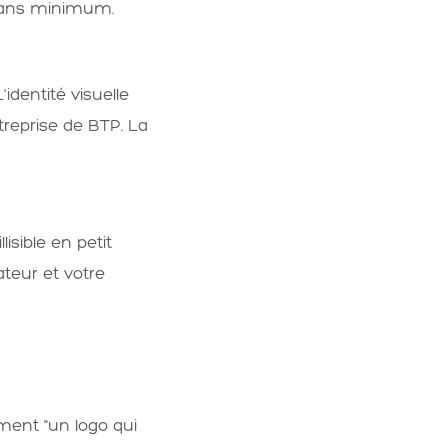
10 ans minimum.
identité visuelle
reprise de BTP. La
isible en petit
ateur et votre
ent "un logo qui