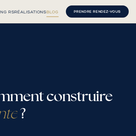
ING RS
RÉALISATIONS
BLOG
PRENDRE RENDEZ-VOUS
comment construire
?
nte