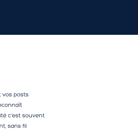
t vos posts
econnaît
ité c'est souvent
, sans fil