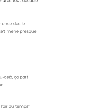
chures tout découle
érence dès le
 vite") mène presque
-delà, ça part
e.
l'air du temps"