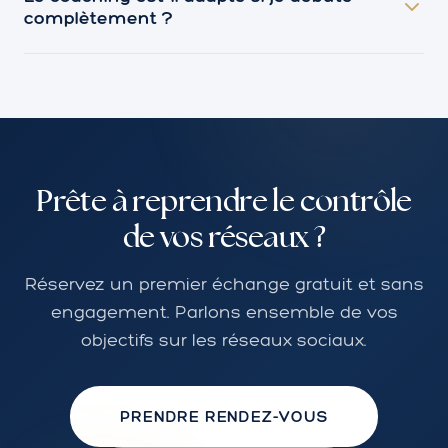
complètement ?
à le faire vous-même. Vous gagnez en autonomie
et en compétences, et vous gardez le contrôle total
Oui, le coaching est entièrement personnalisé, y
de votre communication.
compris si vous partez de zéro. Je vous
accompagne depuis les bases, à votre rythme,
avec des explications claires et sans jargon
technique.
Prête à reprendre le contrôle
de vos réseaux ?
Réservez un premier échange gratuit et sans
engagement. Parlons ensemble de vos
objectifs sur les réseaux sociaux.
PRENDRE RENDEZ-VOUS